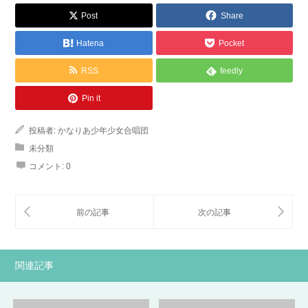
Post
Share
Hatena
Pocket
RSS
feedly
Pin it
投稿者:
かなりあ少年少女合唱団
未分類
コメント:
0
関連記事