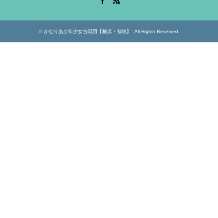
©
かなりあ少年少女合唱団【横浜・都筑】
. All Rights Reserved.