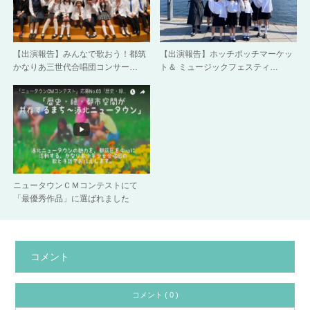
【出演報告】みんなで歌おう！都筑
【出演報告】ホッチポッチマーケッ
かなりあ三世代合唱団コンサー…
ト＆ ミュージックフェスティ…
ニュータウンＣＭコンテストにて
「最優秀作品」に選ばれました
コメント
コメント ( 0 )