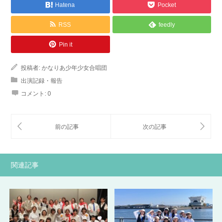
Hatena
Pocket
RSS
feedly
Pin it
投稿者:
かなりあ少年少女合唱団
出演記録・報告
コメント:
0
関連記事