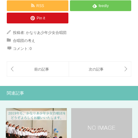
RSS
feedly
Pin it
投稿者:
かなりあ少年少女合唱団
合唱団の考え
コメント:
0
関連記事